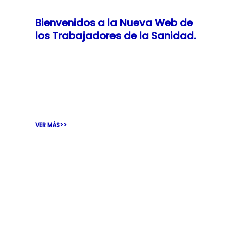
Bienvenidos a la Nueva Web de
los Trabajadores de la Sanidad.
La Nueva Web de Sanidad es un portal
colaborativo de noticias y contenidos
digitales. Fomentamos la conectividad
como base sobre
VER MÁS>>