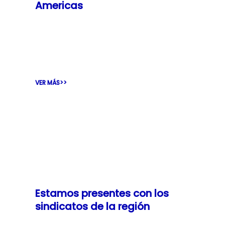
Americas
Casi 600 líderes y miembros sindicales se
reunieron del 5 al 7 de diciembre de 2024
en la 6.ª Conferencia
VER MÁS>>
Estamos presentes con los
sindicatos de la región