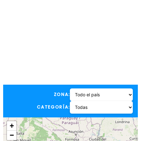
ZONA:
CATEGORÍA:
+
−