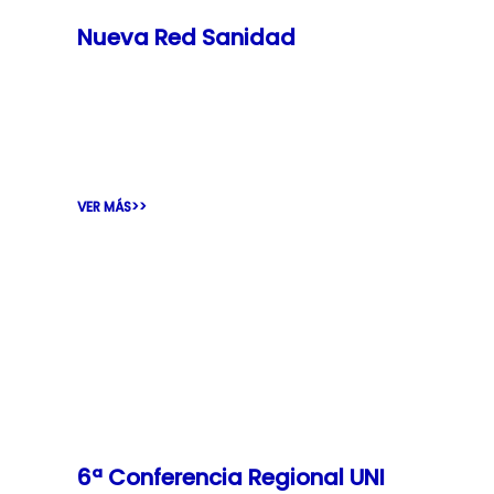
Nueva Red Sanidad
La Red Sanidad es nuestra herramienta de
comunicación y de acceso a todos los
beneficios que ofrece la organización: un
VER MÁS>>
6ª Conferencia Regional UNI