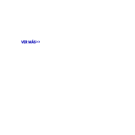
Nuestro Secretario General y presidente de
UNI Américas, Héctor Daer, participo a lo
largo del 2024 de las diferentes reuniones
relizadas
VER MÁS>>