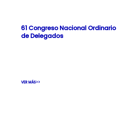
61 Congreso Nacional Ordinario
de Delegados
El jueves 7 y viernes 8 se realizó el 61°
Congreso Nacional Ordinario de Delegados
de la Federación de Asociaciones de
VER MÁS>>