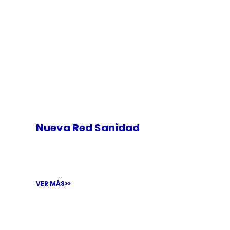
Nueva Red Sanidad
La Red Sanidad es nuestra herramienta de comunicaci
VER MÁS>>