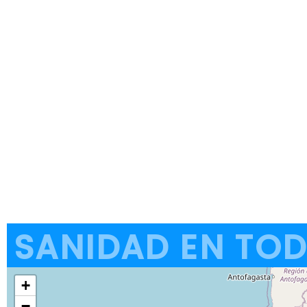
SANIDAD EN TOD
+
−