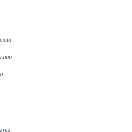
0.000
0.000
00
ires