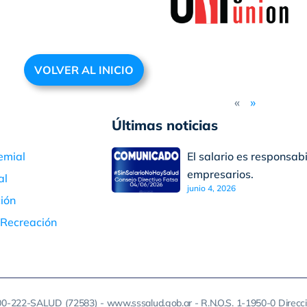
VOLVER AL INICIO
«
»
Últimas noticias
El salario es responsabi
emial
empresarios.
al
junio 4, 2026
ión
 Recreación
800-222-SALUD (72583) - www.sssalud.gob.ar - R.N.O.S. 1-1950-0 Direcc