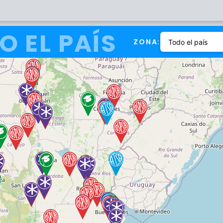
O EL PAÍS
ZONA: