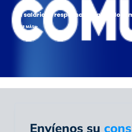
El salario es responsabilidad de los e
VER MÁS>>
Envíenos su
cons