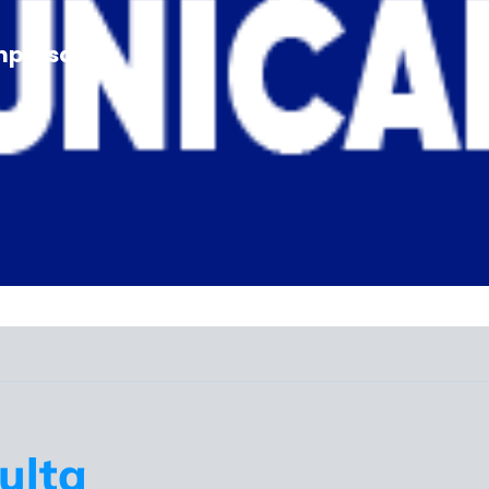
mpresarios.
ulta