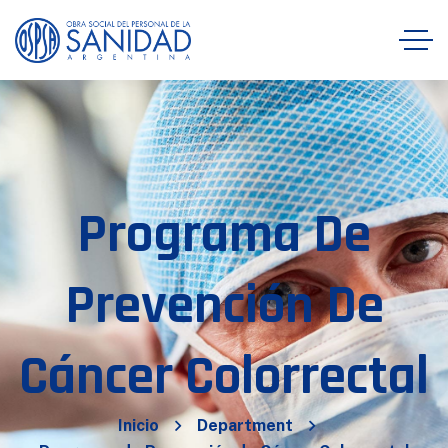
Programa De
Prevención De
Cáncer Colorrectal
Inicio
Department